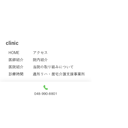
​clinic
HOME
アクセス
医師紹介
院内紹介
医院紹介
当院の取り組みについて
診療時間
通所リハ・居宅介護支援事業所
Menu
048-990-8801
一般内科
AGA・ED
消化器内科
整形外科
内分泌・糖尿病
リハビリテーション科
減量療法
越谷市検診・健康診断