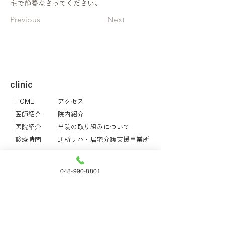
宅で静養なさってください。
Previous
Next
​clinic
HOME
アクセス
医師紹介
院内紹介
医院紹介
当院の取り組みについて
診療時間
通所リハ・居宅介護支援事業所
Menu
048-990-8801
一般内科
AGA・ED
消化器内科
整形外科
内分泌・糖尿病
リハビリテーション科
減量療法
越谷市検診・健康診断